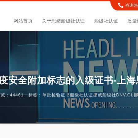
咨询热线
网站首页
关于思绪船级社认证
船级社认证
质量
疫安全附加标志的入级证书-上海
 浏览：44461 标签：
单批检验证书
船级社认证
挪威船级社
DNV.G