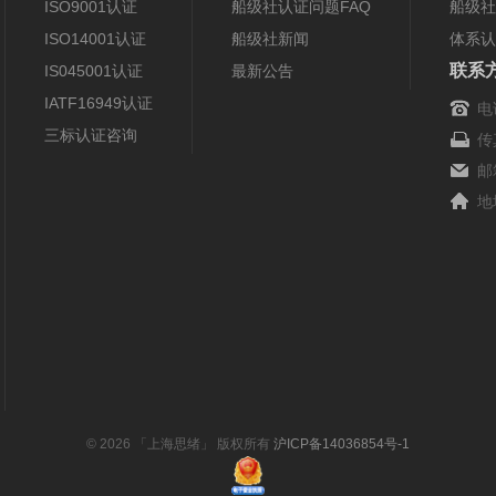
ISO9001认证
船级社认证问题FAQ
船级社
ISO14001认证
船级社新闻
体系认
联系
IS045001认证
最新公告
IATF16949认证
电
三标认证咨询
传
邮
地
© 2026 「上海思绪」 版权所有
沪ICP备14036854号-1